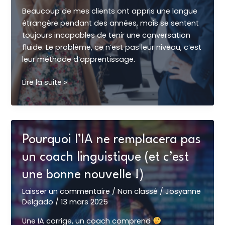
Beaucoup de mes clients ont appris une langue
étrangère pendant des années, mais se sentent
toujours incapables de tenir une conversation
fluide. Le problème, ce n’est pas leur niveau, c’est
leur méthode d’apprentissage.
Le
Lire la suite »
niveau
des
Français
en
Pourquoi l’IA ne remplacera pas
langues
étrangères
un coach linguistique (et c’est
:
une bonne nouvelle !)
pourquoi
tant
Laisser un commentaire
/
Non classé
/
Josyanne
Delgado
/
13 mars 2025
de
difficultés…
Une IA corrige, un coach comprend