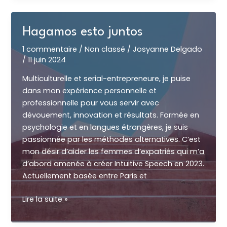
remplacera
pas
Hagamos esto juntos
un
coach
1 commentaire
/
Non classé
/
Josyanne Delgado
linguistique
/
11 juin 2024
(et
Multiculturelle et serial-entrepreneure, je puise
c’est
dans mon expérience personnelle et
une
professionnelle pour vous servir avec
bonne
dévouement, innovation et résultats. Formée en
nouvelle
psychologie et en langues étrangères, je suis
!)
passionnée par les méthodes alternatives. C’est
mon désir d’aider les femmes d’expatriés qui m’a
d’abord amenée à créer Intuitive Speech en 2023.
Actuellement basée entre Paris et
Hagamos
Lire la suite »
esto
juntos