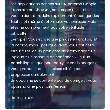
et
Les applications basées sur l’IA, comme Google
la
Translate ou ChatGPT, sont super utiles. Elles
méthode
vous aident à traduire rapidement, à corriger des
qui
fautes et même à reformuler vos phrases. Mais
change
elles ne comprennent pas votre véritable
tout
difficulté.
!
Exemple : Vous écrivez une phrase en anglais, l’IA
la corrige, mais… pourquoi avez-vous fait cette
erreur ? Est-ce un problème de grammaire ? De
logique ? De manque de confiance ? Seul un
coach linguistique peut analyser vos blocages et
vous proposer des exercices ciblés pour
progresser durablement.
Un coach ne se contente pas de corriger, il vous
apprend à ne plus faire l’erreur.
Pourquoi
Lire la suite »
l’IA
ne