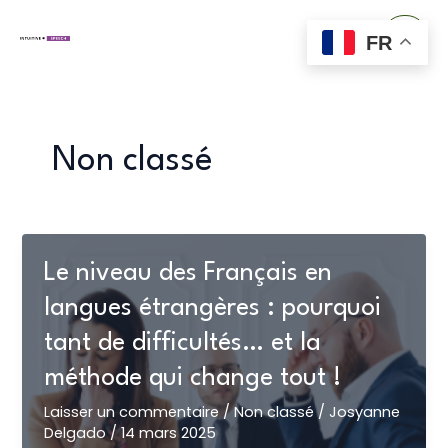
Aller
Main
au
FR
Men
contenu
Non classé
Le niveau des Français en
langues étrangères : pourquoi
tant de difficultés… et la
méthode qui change tout !
Laisser un commentaire
/
Non classé
/
Josyanne
Delgado
/
14 mars 2025